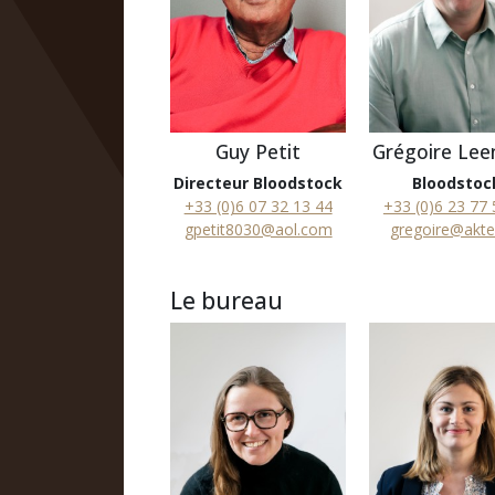
Guy Petit
Grégoire Lee
Directeur Bloodstock
Bloodstoc
+33 (0)6 07 32 13 44
+33 (0)6 23 77 
gpetit8030@aol.com
gregoire@akte
Le bureau