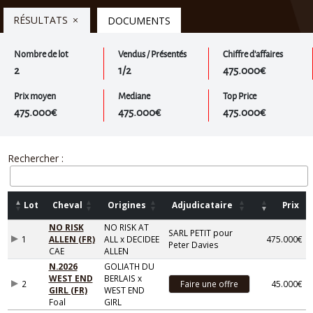
RÉSULTATS
DOCUMENTS
Nombre de lot
Vendus / Présentés
Chiffre d'affaires
2
1/2
475.000€
Prix moyen
Mediane
Top Price
475.000€
475.000€
475.000€
Rechercher :
Lot
Cheval
Origines
Adjudicataire
Prix
NO RISK
NO RISK AT
SARL PETIT pour
1
ALLEN (FR)
ALL x DECIDEE
475.000€
Peter Davies
CAE
ALLEN
N.2026
GOLIATH DU
WEST END
BERLAIS x
2
45.000€
GIRL (FR)
WEST END
Foal
GIRL