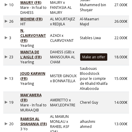
MAURY (FR)
MAURY x
10
Muhammed bin
27.000€
Mare - In foal to
FANTASIA AL
Shuqair
DAHESS
MAURY
MOHEM (FR)
AL MOURTAJEZ
Al-Maamari
26
26.000€
HIT
x REDJILA
Majid
N.
CLAIRVOYANT
AZADI x
3
Stables Liwa
22.000€
(FR)
CLAIRVOYANT
Yearling
MANTA DE
DAHESS (GB) x
23
L'AIGLE (FR)
MANSOURA AL
18.000€
Yearling
CHAM
Saubouas
JOUD KARWIN
Bloodstock
MISTER GINOUX
13
(FR)
pour le compte
15.000€
x BONNATELLA
Yearling
de Khalid Khalifa
Alnabooda
MAK'AMERA
(FR)
AMERETTO x
19
Cherel Guy
14.000€
Mare - In foal to
MAK'LEOPATRE
MURAAQIB
AL MAMUN
RAMISH AL
MONLAU x
alhashmi
20
SHAHANIA (FR)
13.000€
RAHEEL ASF
ahmed
3 Yo
(QA)