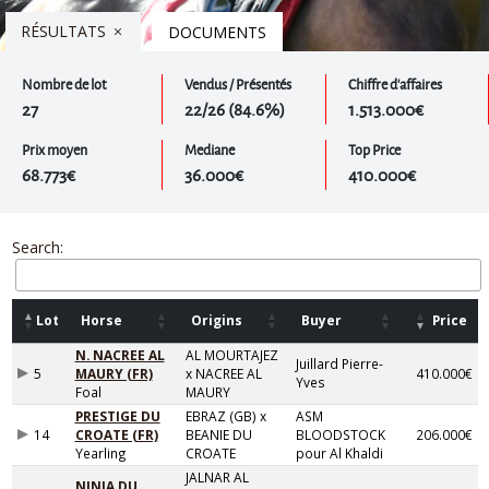
RÉSULTATS
DOCUMENTS
Nombre de lot
Vendus / Présentés
Chiffre d'affaires
27
22/26 (84.6%)
1.513.000€
Prix moyen
Mediane
Top Price
68.773€
36.000€
410.000€
Search:
Lot
Horse
Origins
Buyer
Price
N. NACREE AL
AL MOURTAJEZ
Juillard Pierre-
5
MAURY (FR)
x NACREE AL
410.000€
Yves
Foal
MAURY
PRESTIGE DU
EBRAZ (GB) x
ASM
14
CROATE (FR)
BEANIE DU
BLOODSTOCK
206.000€
Yearling
CROATE
pour Al Khaldi
JALNAR AL
NINJA DU