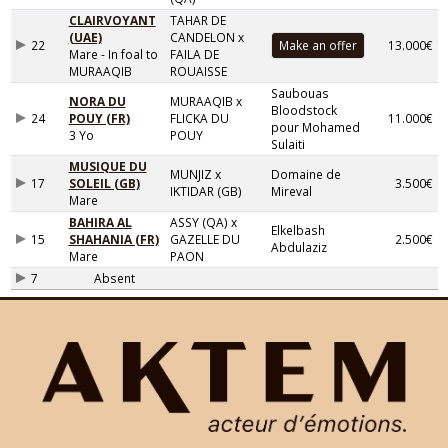
CLAIRVOYANT
TAHAR DE
(UAE)
CANDELON x
22
13.000€
Mare - In foal to
FAILA DE
MURAAQIB
ROUAISSE
Saubouas
NORA DU
MURAAQIB x
Bloodstock
24
POUY (FR)
FLICKA DU
11.000€
pour Mohamed
3 Yo
POUY
Sulaiti
MUSIQUE DU
MUNJIZ x
Domaine de
17
SOLEIL (GB)
3.500€
IKTIDAR (GB)
Mireval
Mare
BAHIRA AL
ASSY (QA) x
Elkelbash
15
SHAHANIA (FR)
GAZELLE DU
2.500€
Abdulaziz
Mare
PAON
7
Absent