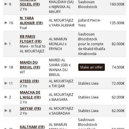
KHALIDIAH (SA)
Saubouas
9
SOLEIL (FR)
160.000€
x NIJINSKA AL
Bloodstock
2 Yo
MAURY
N. YARA
AL MOURTAJEZ
Juillard Pierre-
16
ALKHAIR (FR)
135.000€
x YARA ALKHAIR
Yves
Foal
Saubouas
RB PARIS
AL MAMUN
Bloodstock
FLYGHT (FR)
1
MONLAU x
pour le compte
82.000€
Mare - In foal to
FRYNCH
de Khalid Khalifa
AL MOURTAJEZ
Alnabooda
MARED AL
MAHDI DU
SAHRA (GB) x
18
BREUIL (FR)
74.000€
WANAA DU
HIT
BREUIL
ATEED (FR)
AL MOURTAJEZ
11
Stables Liwa
72.000€
2 Yo
x THI QAR
MAACHA DE
AL MOURTAJEZ
2
L'AIGLE (FR)
Stables Liwa
62.000€
x MAASARA
2 Yo
SAYYAF (FR)
AL MOURTAJEZ
8
Stables Liwa
62.000€
2 Yo
x SAGRADAH
Saubouas
AL MAMUN
Bloodstock
KALTHAM (FR)