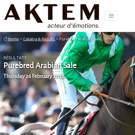
Home
>
Catalog & Results
> Purebred Arabian Sale
RÉSULTATS
Purebred Arabian Sale
Thursday 26 February 2026