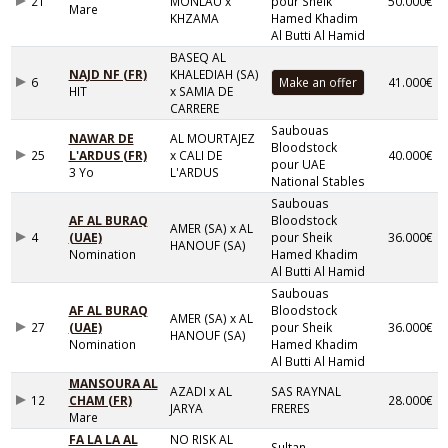
21
MONLAU x
pour Sheik
50.000€
Mare
KHZAMA
Hamed Khadim
Al Butti Al Hamid
BASEQ AL
NAJD NF (FR)
KHALEDIAH (SA)
6
41.000€
HIT
x SAMIA DE
CARRERE
Saubouas
NAWAR DE
AL MOURTAJEZ
Bloodstock
25
L'ARDUS (FR)
x CALI DE
40.000€
pour UAE
3 Yo
L'ARDUS
National Stables
Saubouas
AF AL BURAQ
Bloodstock
AMER (SA) x AL
4
(UAE)
pour Sheik
36.000€
HANOUF (SA)
Nomination
Hamed Khadim
Al Butti Al Hamid
Saubouas
AF AL BURAQ
Bloodstock
AMER (SA) x AL
27
(UAE)
pour Sheik
36.000€
HANOUF (SA)
Nomination
Hamed Khadim
Al Butti Al Hamid
MANSOURA AL
AZADI x AL
SAS RAYNAL
12
CHAM (FR)
28.000€
JARYA
FRERES
Mare
FA LA LA AL
NO RISK AL
Sultan