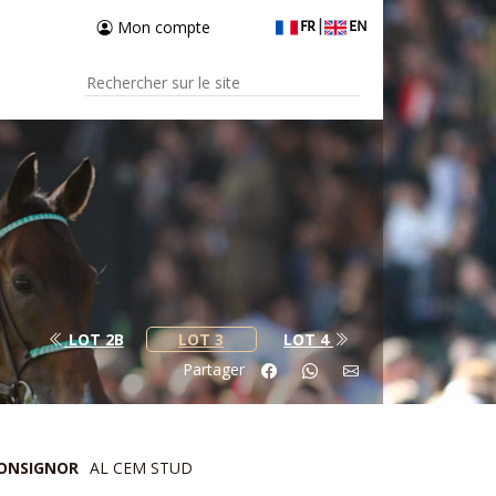
Mon compte
FR
|
EN
LOT 2B
LOT 3
LOT 4
Partager
ONSIGNOR
AL CEM STUD