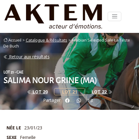
Accueil >
Catalogue & Résultats
> Arabian Selected Sale La Teste
De Buch
Retour aux résultats
LOT 21 - CAE
SALIMA NOUR GRINE (MA)
LOT 20
LOT 21
LOT 22
Partager
NÉE LE
23/01/23
SEXE
Femelle