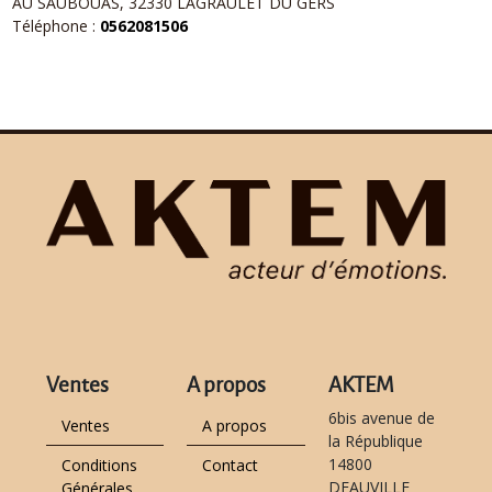
AU SAUBOUAS, 32330 LAGRAULET DU GERS
Téléphone :
0562081506
Ventes
A propos
AKTEM
6bis avenue de
Ventes
A propos
la République
14800
Conditions
Contact
DEAUVILLE
Générales