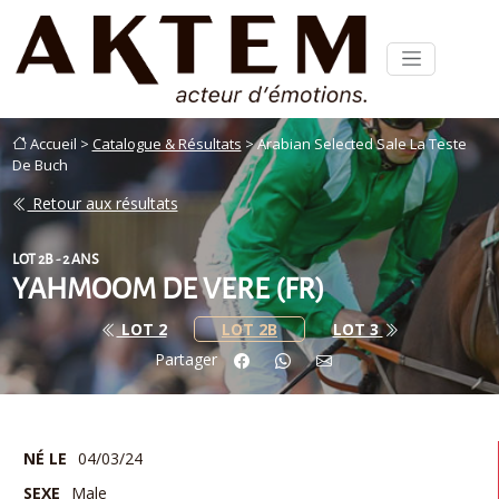
Accueil >
Catalogue & Résultats
> Arabian Selected Sale La Teste
De Buch
Retour aux résultats
LOT 2B - 2 ANS
YAHMOOM DE VERE (FR)
LOT 2
LOT 2B
LOT 3
Partager
NÉ LE
04/03/24
SEXE
Male