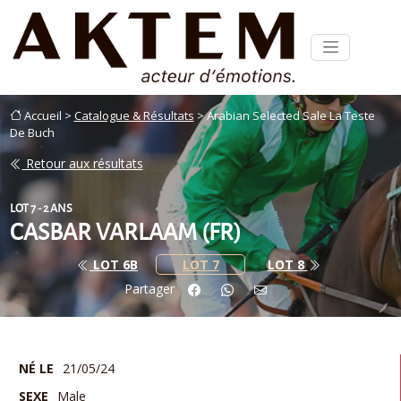
Accueil >
Catalogue & Résultats
> Arabian Selected Sale La Teste
De Buch
Retour aux résultats
LOT 7 - 2 ANS
CASBAR VARLAAM (FR)
LOT 6B
LOT 7
LOT 8
Partager
NÉ LE
21/05/24
SEXE
Male