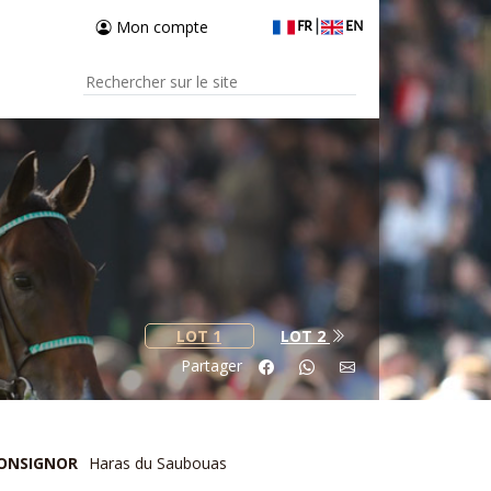
Mon compte
FR
|
EN
LOT 1
LOT 2
Partager
ONSIGNOR
Haras du Saubouas