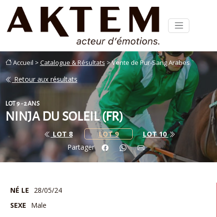
Accueil >
Catalogue & Résultats
> Vente de Pur-Sang Arabes
Retour aux résultats
LOT 9 - 2 ANS
NINJA DU SOLEIL (FR)
LOT 8
LOT 9
LOT 10
Partager
NÉ LE
28/05/24
SEXE
Male