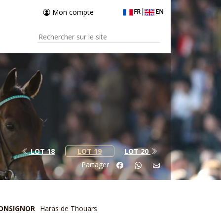
Mon compte
FR
|
EN
LOT 18
LOT 19
LOT 20
Partager
ONSIGNOR
Haras de Thouars