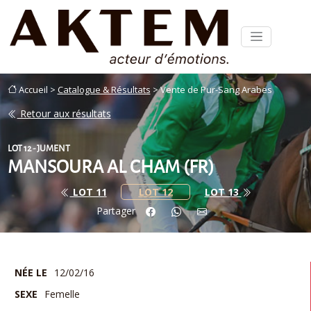
Accueil >
Catalogue & Résultats
> Vente de Pur-Sang Arabes
Retour aux résultats
LOT 12 - JUMENT
MANSOURA AL CHAM (FR)
LOT 11
LOT 12
LOT 13
Partager
NÉE LE
12/02/16
SEXE
Femelle