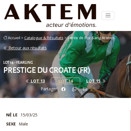
Accueil >
Catalogue & Résultats
> Vente de Pur-Sang Arabes
Retour aux résultats
LOT 14 - YEARLING
PRESTIGE DU CROATE (FR)
LOT 13
LOT 14
LOT 15
Partager
NÉ LE
15/03/25
SEXE
Male